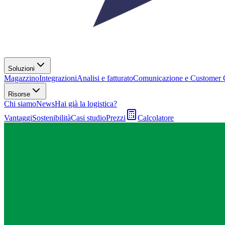
Soluzioni
Magazzino
Integrazioni
Analisi e fatturato
Comunicazione e Customer 
Risorse
Chi siamo
News
Hai già la logistica?
Vantaggi
Sostenibilità
Casi studio
Prezzi
Calcolatore