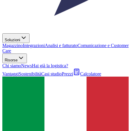
Soluzioni
Magazzino
Integrazioni
Analisi e fatturato
Comunicazione e Customer
Care
Risorse
Chi siamo
News
Hai già la logistica?
Vantaggi
Sostenibilità
Casi studio
Prezzi
Calcolatore